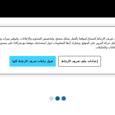
عريف الارتباط للسماح لموقعنا بالعمل بشكل صحيح، ولتخصيص المحتوى والإعلانات، ولتوفير ميزات وس
حليل حركة المرور على الموقع. ونشارك أيضًا المعلومات حول استخدامك موقعنا مع شركائنا على مستو
لانات والتحليلات.
إعدادات ملف تعريف الارتباط
قبول ملفات تعريف الارتباط كلها
●
●
●